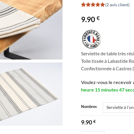
(
2
avis client)
Noté
2
5
sur
5 basé sur
€
9.90
notations
client
Serviette de table très ré
Toile tissée à Labastide R
Confectionnée à Castres 
Voulez-vous le recevoir 
heure 15 minutes 46 sec
Nombres
9.90
€