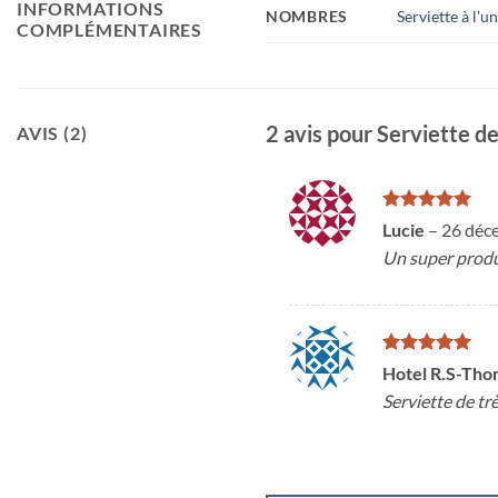
INFORMATIONS
NOMBRES
Serviette à l'un
COMPLÉMENTAIRES
2 avis pour
Serviette de
AVIS (2)
Note
5
sur
Lucie
–
26 déc
5
Un super produi
Note
5
sur
Hotel R.S-Th
5
Serviette de tr