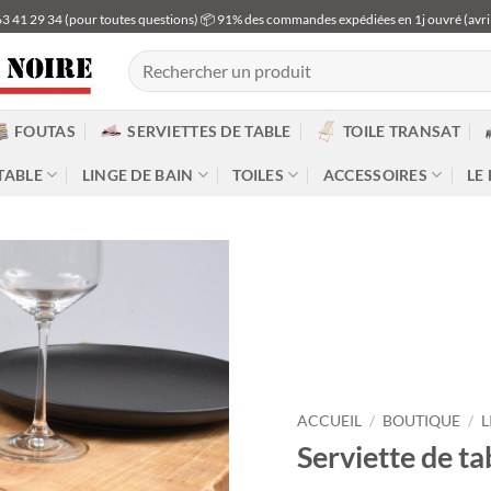
63 41 29 34 (pour toutes questions) 📦 91% des commandes expédiées en 1j ouvré (avri
Recherche
pour :
FOUTAS
SERVIETTES DE TABLE
TOILE TRANSAT
TABLE
LINGE DE BAIN
TOILES
ACCESSOIRES
LE
ACCUEIL
/
BOUTIQUE
/
L
Serviette de ta