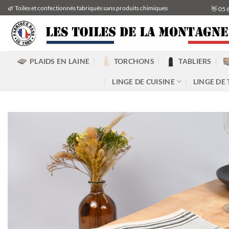
Passer
🌿 Toiles et confectionnés fabriqués sans produits chimiques
👋 05 
au
contenu
PLAIDS EN LAINE
TORCHONS
TABLIERS
LINGE DE CUISINE
LINGE DE 