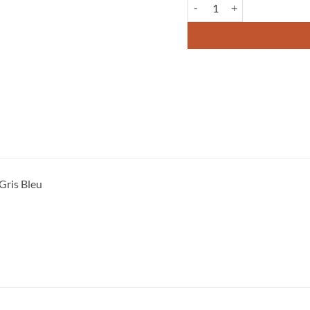
quantité de Serviette de tabl
Gris Bleu