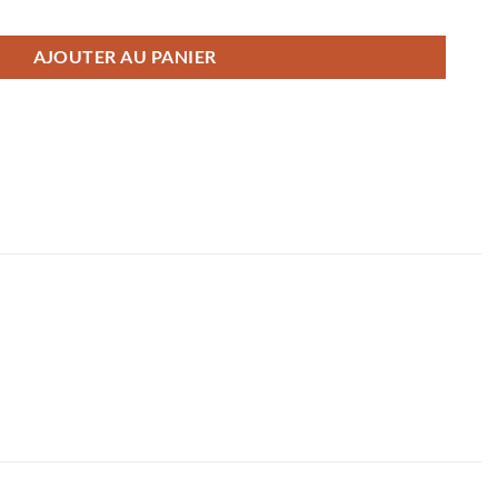
e - Rayé Gris Bleu
AJOUTER AU PANIER