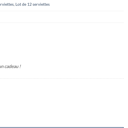
erviettes
,
Lot de 12 serviettes
un cadeau !