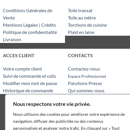
Conditions Générales de
Toile transat
Vente
Toile au mètre
Mentions Légales
|
Crédits
Torchons de cuisine
Politique de confidentialité
Plaid en laine
Livraison
ACCES CLIENT
CONTACTS
Votre compte client
Contactez-nous
Suivi de commande et colis
Espace Professionnel
Modifier mon mot de passe
Parutions Presse
Historique de commande
Qui sommes-nous
Nous respectons votre vie privée.
Visa
MasterCard
Visa
American
Nous utilisons des cookies pour améliorer votre expérience de
2
Express
Tel. : 05 63 41 29 34 (prix d’un appel local)
navigation, diffuser des publicités ou des contenus
Copyright Les Toiles de la Montagne Noire 2026 © TISSUD SARL |
personnalisés et analyser notre trafic. En cliquant sur « Tout