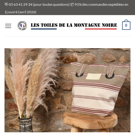
Passer
👋 05 63 41 29 34 (pour toutes questions) 📦 91% des commandes expédiées en
au
1j ouvré (avril 2026)
contenu
0