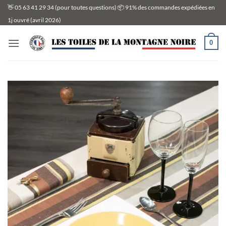
Passer
👋 05 63 41 29 34 (pour toutes questions) 📦 91% des commandes expédiées en
au
1j ouvré (avril 2026)
contenu
0